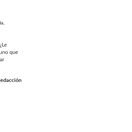
da,
¿Le
 uno que
ar
redacción