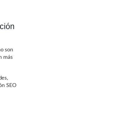
ción
no son
on más
des,
ión SEO