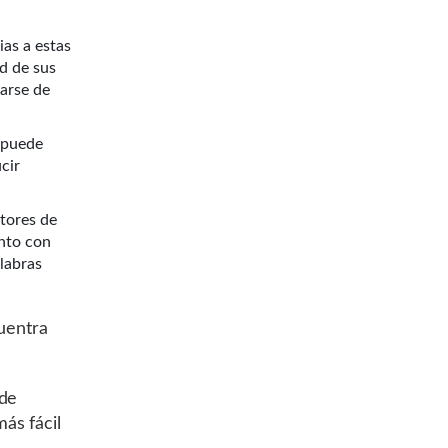
ias a estas
ad de sus
arse de
s puede
cir
tores de
unto con
alabras
uentra
 de
ás fácil