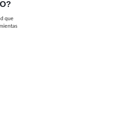
EO?
ad que
amientas