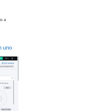
o a
n uno