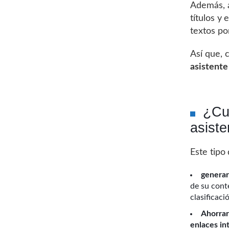
Además, a
títulos y
textos por
Así que, 
asistente
¿Cuá
asist
Este tipo
generar
de su cont
clasificac
Ahorrar
enlaces in