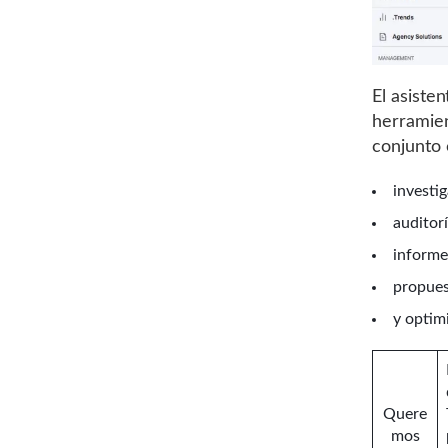
El asiste
herramien
conjunto 
investig
auditorí
informe
propues
y optim
Quere
mos