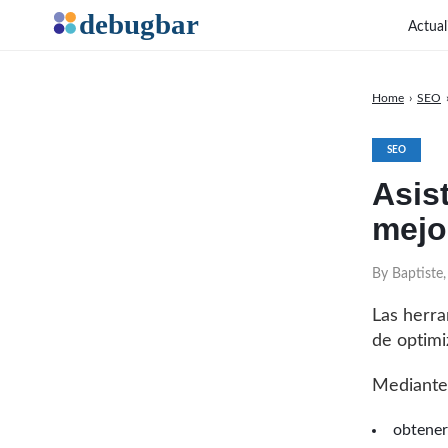
Actual
Home
›
SEO
SEO
Asis
mejo
By Baptiste
Las herra
de optimi
Mediante 
obtener