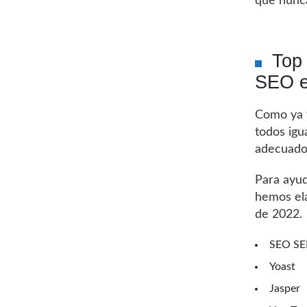
que nunc
Top 
SEO e
Como ya t
todos igu
adecuados
Para ayud
hemos ela
de 2022.
SEO SE
Yoast
Jasper