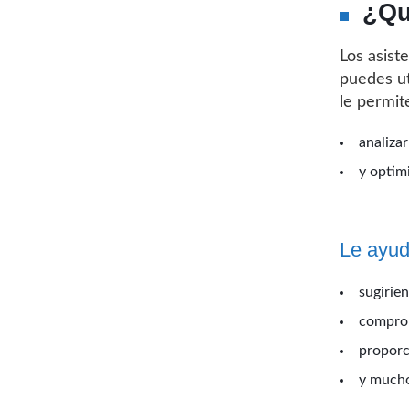
¿Qu
Los asist
puedes ut
le permit
analiza
y optim
Le ayud
sugirie
comprob
proporc
y much