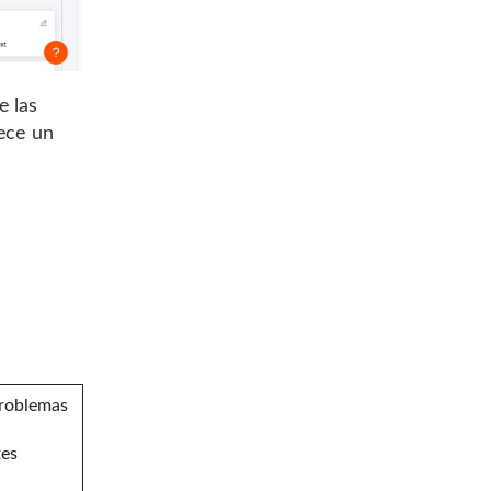
e las
rece un
problemas
tes