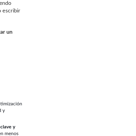
iendo
 escribir
zar un
ptimización
d y
clave y
 en menos