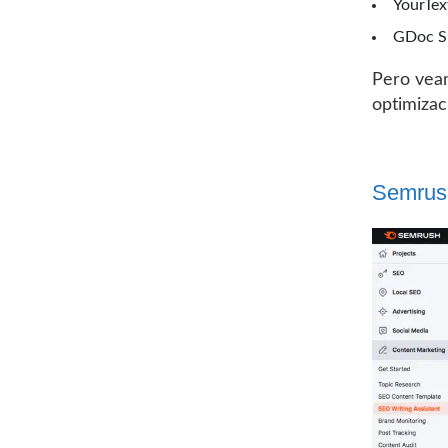
YourTe
GDoc 
Pero veam
optimizac
Semrush