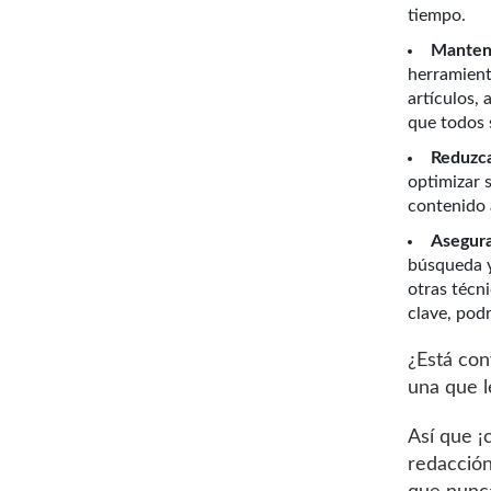
tiempo.
Mantene
herramient
artículos,
que todos 
Reduzca
optimizar 
contenido 
Asegura
búsqueda y
otras técn
clave, podr
¿Está con
una que l
Así que ¡
redacció