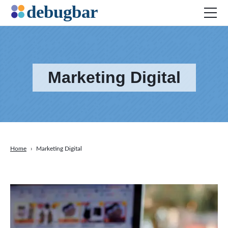
Marketing Digital
Actualidad
Desarollo Web
Productividad
Marketing Digital
SEO
Home
›
Marketing Digital
Redes Sociales
DOWNLOAD DEBUGBAR