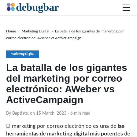
Home
›
Marketing Digital
›
La batalla de los gigantes del marketing por
correo electrónico: AWeber vs ActiveCampaign
Actualidad
Desarollo Web
Marketing Digital
Productividad
La batalla de los gigantes
Marketing Digital
del marketing por correo
SEO
electrónico: AWeber vs
Redes Sociales
ActiveCampaign
By Baptiste, on 15 March, 2023
DOWNLOAD DEBUGBAR
- 6 min read
El marketing por correo electrónico es una de
las
herramientas de marketing digital más potentes
de