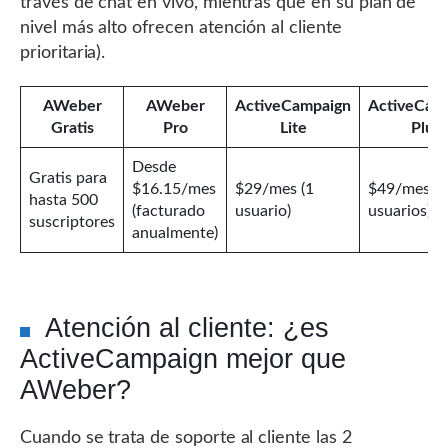
través de chat en vivo, mientras que en su plan de
nivel más alto ofrecen atención al cliente
prioritaria).
AWeber
AWeber
ActiveCampaign
ActiveCam
Gratis
Pro
Lite
Plus
Desde
Gratis para
$16.15/mes
$29/mes (1
$49/mes (3
hasta 500
(facturado
usuario)
usuarios)
suscriptores
anualmente)
Atención al cliente: ¿es
ActiveCampaign mejor que
AWeber?
Cuando se trata de soporte al cliente las 2