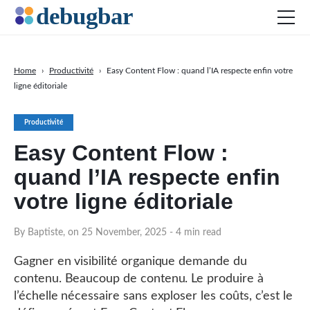
Home
›
Productivité
›
Easy Content Flow : quand l’IA respecte enfin votre
ligne éditoriale
Actu
Développement web
Productivité
Productivité
Easy Content Flow :
Digital Marketing
quand l’IA respecte enfin
SEO
votre ligne éditoriale
Réseaux sociaux
By Baptiste, on 25 November, 2025
- 4 min read
DOWNLOAD DEBUGBAR
Gagner en visibilité organique demande du
contenu. Beaucoup de contenu. Le produire à
l’échelle nécessaire sans exploser les coûts, c’est le