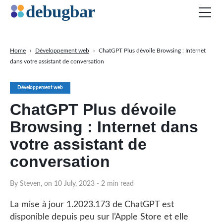
Home
›
Développement web
›
ChatGPT Plus dévoile Browsing : Internet
dans votre assistant de conversation
Actu
Développement web
Développement web
Productivité
ChatGPT Plus dévoile
Digital Marketing
Browsing : Internet dans
SEO
votre assistant de
Réseaux sociaux
conversation
DOWNLOAD DEBUGBAR
By Steven, on 10 July, 2023
- 2 min read
La mise à jour 1.2023.173 de ChatGPT est
disponible depuis peu sur l’Apple Store et elle