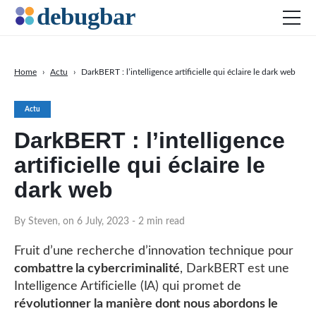
Home
›
Actu
›
DarkBERT : l’intelligence artificielle qui éclaire le dark web
Actu
Actu
Développement web
DarkBERT : l’intelligence
Productivité
artificielle qui éclaire le
Digital Marketing
dark web
SEO
Réseaux sociaux
By Steven, on 6 July, 2023
- 2 min read
DOWNLOAD DEBUGBAR
Fruit d’une recherche d’innovation technique pour
combattre la cybercriminalité
, DarkBERT est une
Intelligence Artificielle (IA) qui promet de
révolutionner la manière dont nous abordons le