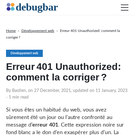
Home
›
Développement web
›
Erreur 401 Unauthorized: comment la
corriger ?
Actu
Développement web
Développement web
Productivité
Erreur 401 Unauthorized:
Digital Marketing
comment la corriger ?
SEO
By Bastien, on 27 December, 2021, updated on 11 January, 2023
Réseaux sociaux
- 5 min read
Si vous êtes un habitué du web, vous avez
sûrement été un jour ou l’autre confronté au
DOWNLOAD DEBUGBAR
message d’
erreur 401
. Cette expression noire sur
fond blanc a le don d’en exaspérer plus d’un. La