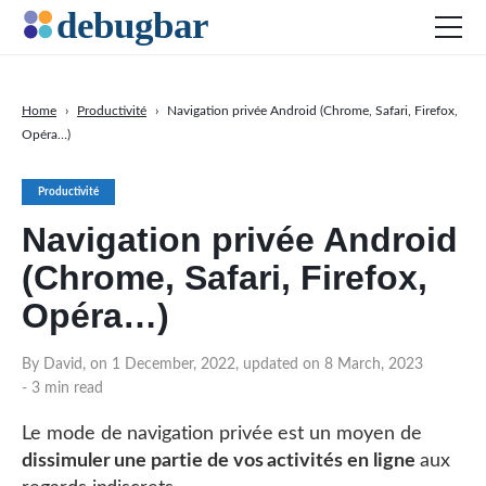
Home
›
Productivité
›
Navigation privée Android (Chrome, Safari, Firefox,
Opéra…)
Actu
Développement web
Productivité
Productivité
Navigation privée Android
Digital Marketing
(Chrome, Safari, Firefox,
SEO
Opéra…)
Réseaux sociaux
By David, on 1 December, 2022, updated on 8 March, 2023
DOWNLOAD DEBUGBAR
- 3 min read
Le mode de navigation privée est un moyen de
dissimuler une partie de vos activités en ligne
aux