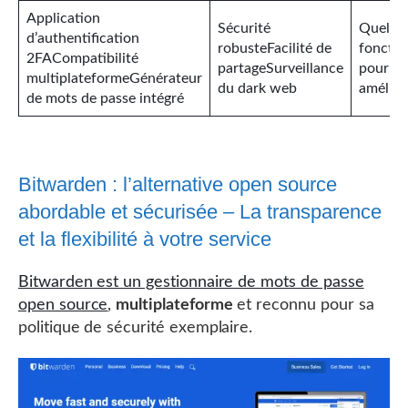
Application
Sécurité
Quelqu
d’authentification
robusteFacilité de
fonctio
2FACompatibilité
partageSurveillance
pourrai
multiplateformeGénérateur
du dark web
amélior
de mots de passe intégré
Bitwarden : l’alternative open source
abordable et sécurisée – La transparence
et la flexibilité à votre service
Bitwarden est un gestionnaire de mots de passe
open source
,
multiplateforme
et reconnu pour sa
politique de sécurité exemplaire.