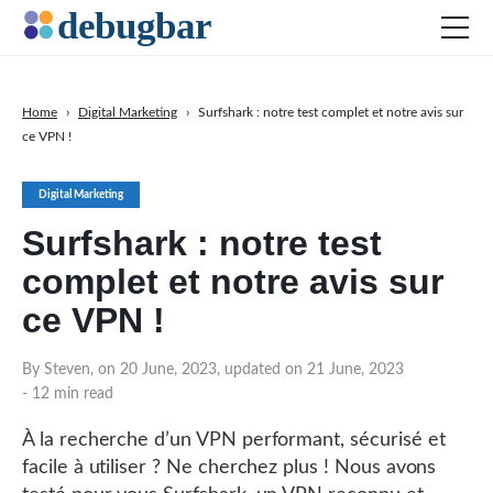
Home
›
Digital Marketing
›
Surfshark : notre test complet et notre avis sur
ce VPN !
Actu
Développement web
Digital Marketing
Productivité
Surfshark : notre test
Digital Marketing
complet et notre avis sur
SEO
ce VPN !
Réseaux sociaux
By Steven, on 20 June, 2023, updated on 21 June, 2023
- 12 min read
À la recherche d’un VPN performant, sécurisé et
DOWNLOAD DEBUGBAR
facile à utiliser ? Ne cherchez plus ! Nous avons