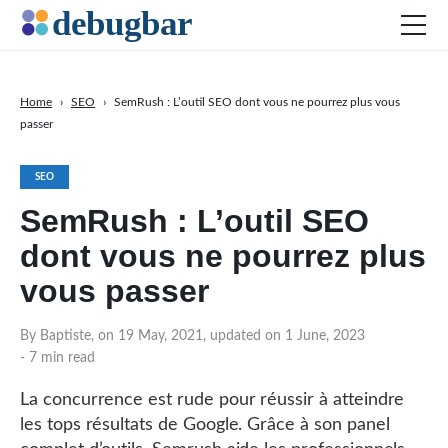
Home
›
SEO
›
SemRush : L’outil SEO dont vous ne pourrez plus vous
passer
Actu
Développement web
SEO
Productivité
SemRush : L’outil SEO
Digital Marketing
dont vous ne pourrez plus
SEO
vous passer
Réseaux sociaux
By Baptiste, on 19 May, 2021, updated on 1 June, 2023
DOWNLOAD DEBUGBAR
- 7 min read
La concurrence est rude pour réussir à atteindre
les tops résultats de Google. Grâce à son panel