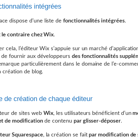
tionnalités intégrées
ce dispose d’une liste de
fonctionnalités intégrées
.
t le contraire chez Wix
.
ier cela, l’éditeur Wix s’appuie sur un marché d’applicatio
n de fournir aux développeurs
des fonctionnalités supplé
emarque particulièrement dans le domaine de l’e-comme
a création de blog.
 de création de chaque éditeur
iteur de sites web
Wix
, les utilisateurs bénéficient d’un
mo
et de modification
de contenu
par glisser-déposer
.
diteur Squarespace
, la création se fait
par modification de