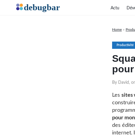
Actu
Dév
Home
›
Produ
Productivité
Squa
pour
By David, o
Les
sites
construir
programm
pour mont
des édite
internet. 