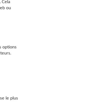
. Cela
web ou
s options
ateurs.
ose le plus