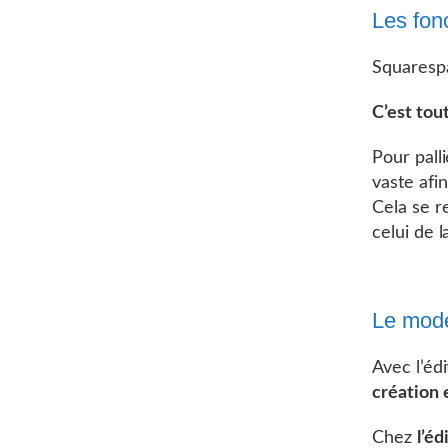
Les fonc
Squarespa
C’est tou
Pour pall
vaste afi
Cela se r
celui de l
Le mode
Avec l’éd
création 
Chez
l’é