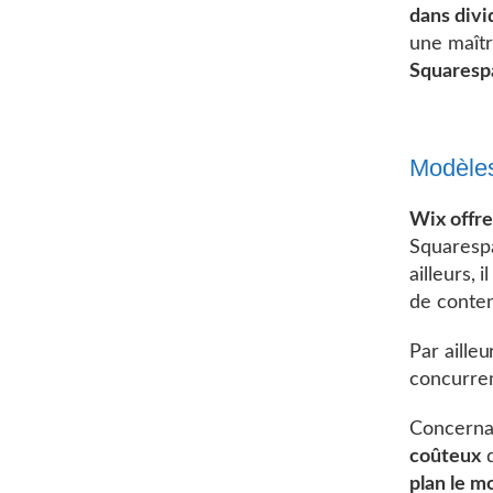
dans divi
une maîtr
Squarespa
Modèles
Wix offre
Squaresp
ailleurs, 
de conte
Par ailleu
concurren
Concernan
coûteux
q
plan le m