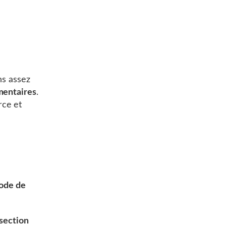
ns assez
mentaires
.
rce et
de de
 section