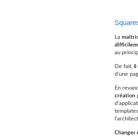
Square
La
maîtri
difficile
au princi
De fait,
il
d’une pag
En revan
création
p
d’applica
templates
l’architec
Changer 