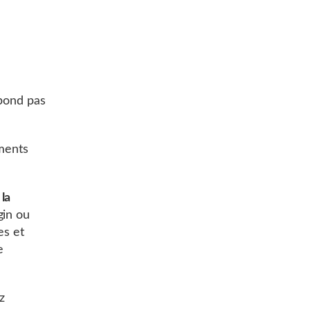
s
épond pas
ments
e
la
gin ou
es et
e
z