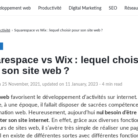
eloppement web
Productivité
Digital Marketing
SEO
Réseau
ctivité
›
Squarespace vs Wix : lequel choisir pour son site web ?
respace vs Wix : lequel chois
 son site web ?
n 25 November, 2021, updated on 11 January, 2023
- 4 min read
 web
favorisent le développement d’activités sur internet
e, à une époque, il fallait disposer de sacrées compétenc
ation web. Heureusement, aujourd’hui
nul besoin d’être
er son site internet
. En effet, grâce aux diverses fonctio
urs de sites web, il s’avère très simple de réaliser une pa
Il en existe de différentes sortes avec différentes fonction