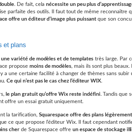
double
. De fait, cela
nécessite un peu plus d’apprentissa
ise parfaite des outils. Il faut tout de même reconnaître 
ce offre un éditeur d’image plus puissant
que son concu
 et plans
 une variété de modèles et de templates
très large. Par c
ace propose
moins de modèles
, mais ils sont plus beaux.
il y a une certaine facilité à changer de thèmes sans subir
nu.
Ce qui n’est pas le cas chez l’éditeur WIX
.
rs,
le plan gratuit qu’offre Wix reste indéfini
. Tandis que 
t offre un essai gratuit uniquement.
t la tarification,
Squarespace offre des plans légèrement
ue ce que propose l’éditeur Wix. Il faut cependant notif
oins cher
de Squarespace offre
un espace de stockage ill