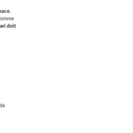
pace
.
 comme
el doit
 de