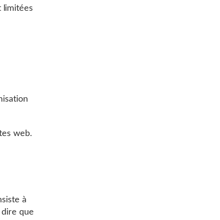
 limitées
misation
ites web.
siste à
 dire que