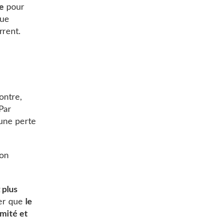
ge
pour
que
rrent.
ontre,
 Par
 une perte
son
 plus
ier que
le
imité et