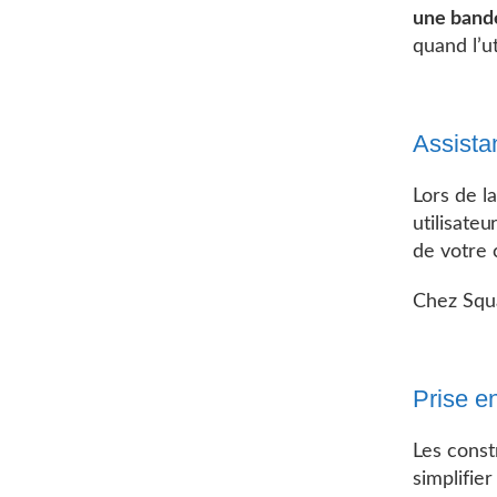
une band
quand l’u
Assista
Lors de l
utilisateu
de votre c
Chez Squ
Prise e
Les const
simplifie