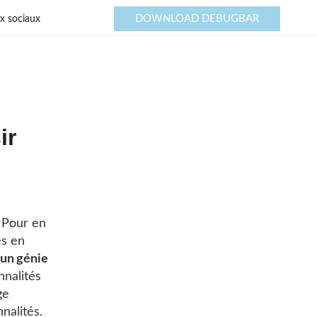
DOWNLOAD DEBUGBAR
x sociaux
ir
. Pour en
es en
 un génie
nnalités
ge
nalités.