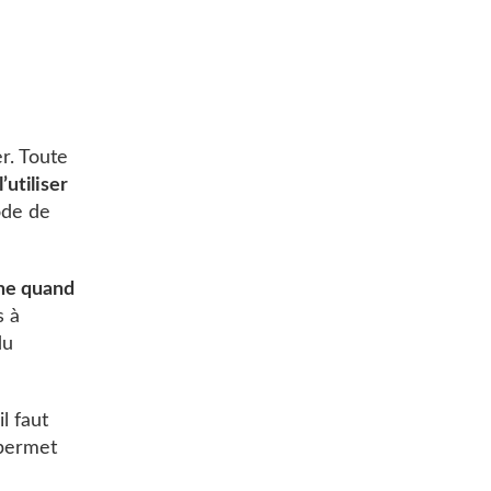
er. Toute
utiliser
mode de
gne quand
s à
du
il faut
 permet