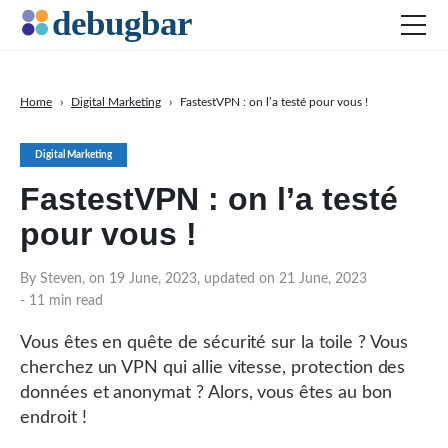
Home
›
Digital Marketing
›
FastestVPN : on l’a testé pour vous !
Actu
Digital Marketing
Développement web
FastestVPN : on l’a testé
Productivité
pour vous !
Digital Marketing
SEO
By Steven, on 19 June, 2023, updated on 21 June, 2023
- 11 min read
Réseaux sociaux
Vous êtes en quête de sécurité sur la toile ? Vous
cherchez un VPN qui allie vitesse, protection des
données et anonymat ? Alors, vous êtes au bon
DOWNLOAD DEBUGBAR
endroit !