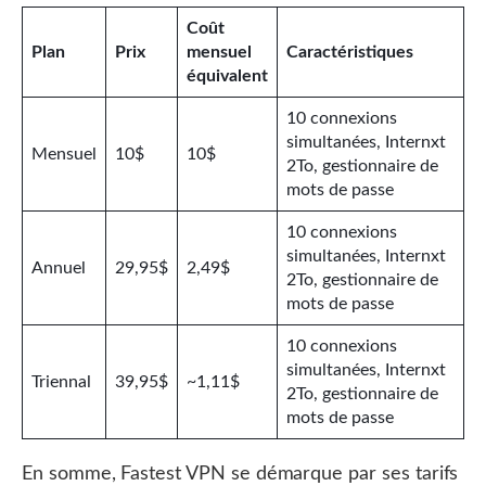
Coût
Plan
Prix
mensuel
Caractéristiques
équivalent
10 connexions
simultanées, Internxt
Mensuel
10$
10$
2To, gestionnaire de
mots de passe
10 connexions
simultanées, Internxt
Annuel
29,95$
2,49$
2To, gestionnaire de
mots de passe
10 connexions
simultanées, Internxt
Triennal
39,95$
~1,11$
2To, gestionnaire de
mots de passe
En somme, Fastest VPN se démarque par ses tarifs